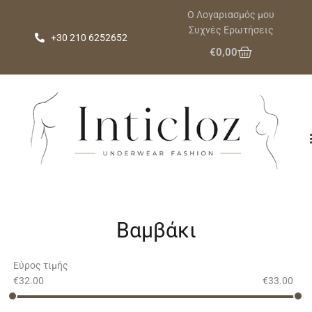
Μετάβαση
Ο Λογαριασμός μου
στο
Συχνές Ερωτήσεις
+30 210 6252652
περιεχόμενο
Cart
€
0,00
Βαμβάκι
Εύρος τιμής
€
32.00
€
33.00