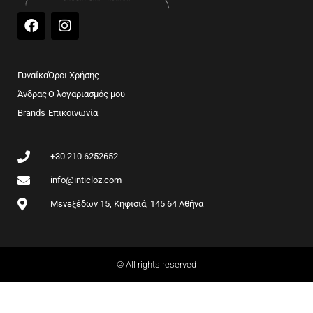
F
I
a
n
c
s
e
t
b
a
Γυναίκα
Όροι Χρήσης
o
g
Άνδρας
Ο λογαριασμός μου
o
r
Brands
k
Επικοινωνία
a
m
+30 210 6252652
info@inticloz.com
Μενεξέδων 15, Κηφισιά, 145 64 Αθήνα
© All rights reserved