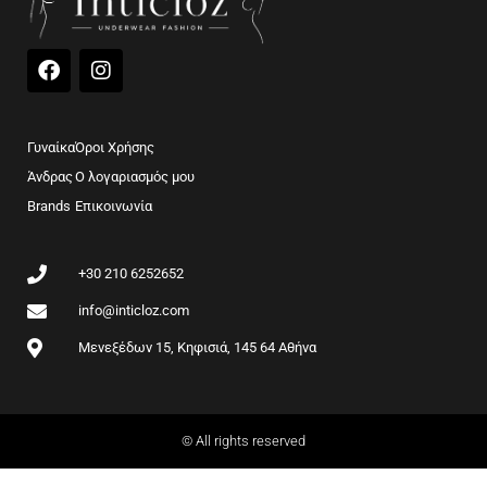
F
I
a
n
c
s
e
t
b
a
Γυναίκα
Όροι Χρήσης
o
g
Άνδρας
Ο λογαριασμός μου
o
r
Brands
k
Επικοινωνία
a
m
+30 210 6252652
info@inticloz.com
Μενεξέδων 15, Κηφισιά, 145 64 Αθήνα
© All rights reserved