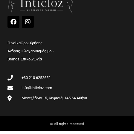
F
I
a
n
c
s
e
t
b
a
Γυναίκα
Όροι Χρήσης
o
g
Άνδρας
Ο λογαριασμός μου
o
r
Brands
k
Επικοινωνία
a
m
+30 210 6252652
info@inticloz.com
Μενεξέδων 15, Κηφισιά, 145 64 Αθήνα
© All rights reserved