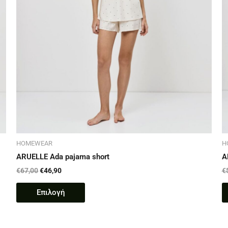
επιλεγούν
στη
σελίδα
του
προϊόντος
HOMEWEAR
H
ARUELLE Ada pajama short
A
€
67,00
€
46,90
€
Επιλογή