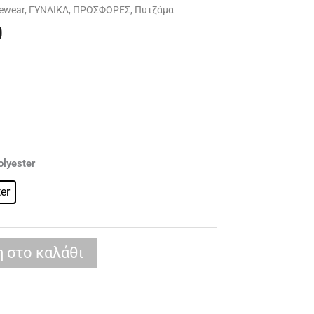
ewear
,
ΓΥΝΑΙΚΑ
,
ΠΡΟΣΦΟΡΕΣ
,
Πυτζάμα
0
l
Η
τρέχουσα
τιμή
.
είναι:
€50,40.
olyester
er
 στο καλάθι