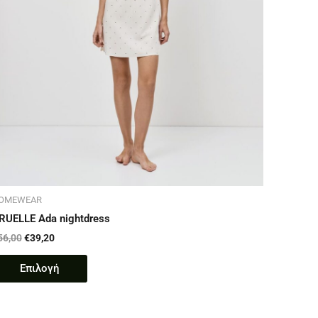
επιλεγούν
στη
σελίδα
του
προϊόντος
OMEWEAR
RUELLE Ada nightdress
56,00
€
39,20
Επιλογή