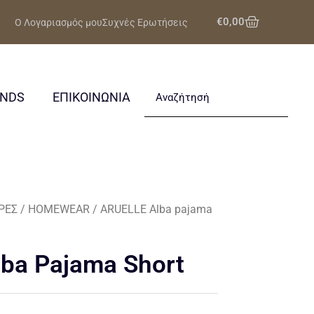
Cart
€
0,00
Ο Λογαριασμός μου
Συχνές Ερωτήσεις
Search
ANDS
ΕΠΙΚΟΙΝΩΝΙΑ
ΡΕΣ
/
HOMEWEAR
/ ARUELLE Alba pajama
ba Pajama Short