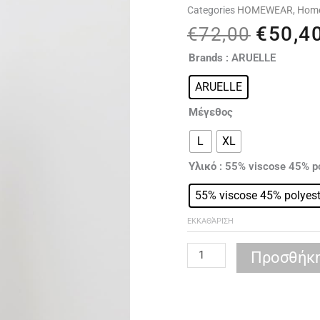
Categories
HOMEWEAR
,
Hom
€
50,4
Origina
€
72,00
price
ARUELLE
Brands
: ARUELLE
was:
Alba
€72,00
ARUELLE
pajama
short
Μέγεθος
ποσότητα
L
XL
Υλικό
: 55% viscose 45% p
55% viscose 45% polyest
ΕΚΚΑΘΆΡΙΣΗ
Προσθήκη