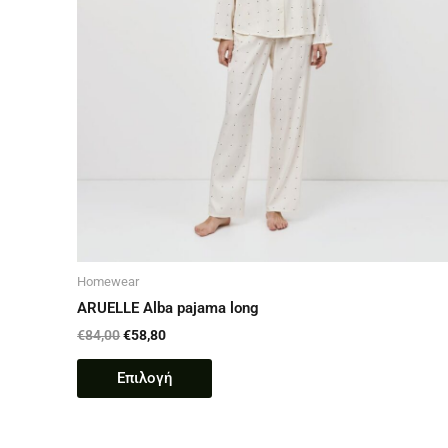
επιλεγούν
στη
σελίδα
του
προϊόντος
Homewear
ARUELLE Alba pajama long
€
84,00
€
58,80
Επιλογή