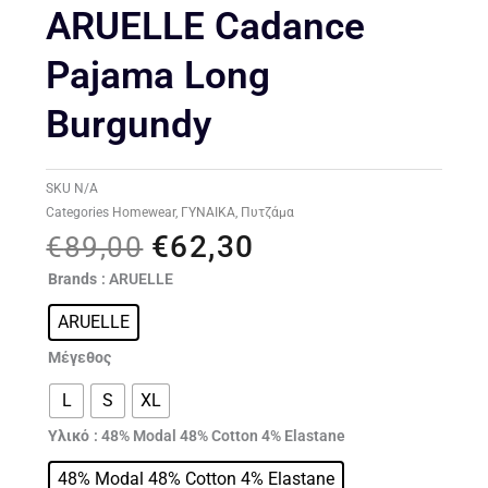
ARUELLE Cadance
Pajama Long
Burgundy
SKU
N/A
Categories
Homewear
,
ΓΥΝΑΙΚΑ
,
Πυτζάμα
€
62,30
Original
Η
€
89,00
price
τρέχουσα
ARUELLE
Brands
: ARUELLE
was:
τιμή
Cadance
€89,00.
είναι:
ARUELLE
pajama
€62,30.
long
Μέγεθος
burgundy
ποσότητα
L
S
XL
Υλικό
: 48% Modal 48% Cotton 4% Elastane
48% Modal 48% Cotton 4% Elastane