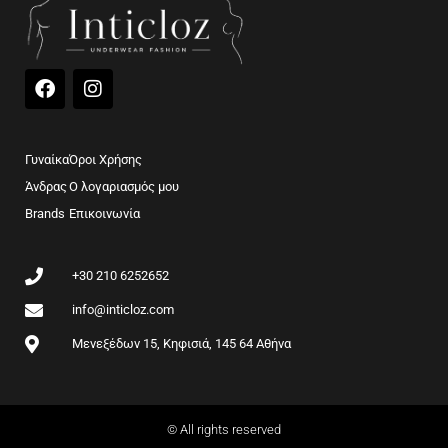
F
I
a
n
c
s
e
t
b
a
Γυναίκα
Όροι Χρήσης
o
g
Άνδρας
Ο λογαριασμός μου
o
r
Brands
k
Επικοινωνία
a
m
+30 210 6252652
info@inticloz.com
Μενεξέδων 15, Κηφισιά, 145 64 Αθήνα
© All rights reserved