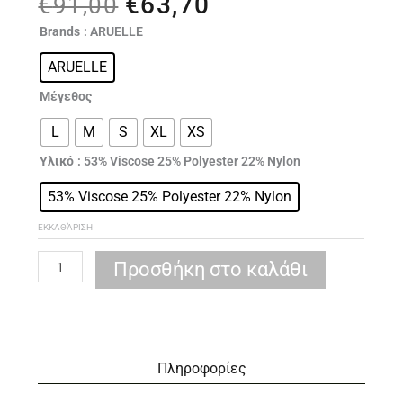
€
63,70
Original
Η
€
91,00
price
τρέχουσα
ARUELLE
Brands
: ARUELLE
was:
τιμή
Estelle
€91,00.
είναι:
ARUELLE
set
€63,70.
ποσότητα
Μέγεθος
L
M
S
XL
XS
Υλικό
: 53% Viscose 25% Polyester 22% Nylon
53% Viscose 25% Polyester 22% Nylon
ΕΚΚΑΘΆΡΙΣΗ
Προσθήκη στο καλάθι
Πληροφορίες