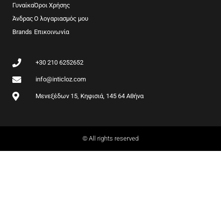
b
a
Γυναίκα
Όροι Χρήσης
o
g
Άνδρας
Ο λογαριασμός μου
o
r
Brands
k
Επικοινωνία
a
m
+30 210 6252652
info@inticloz.com
Μενεξέδων 15, Κηφισιά, 145 64 Αθήνα
© All rights reserved