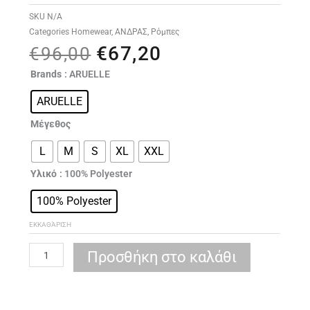
SKU
N/A
Categories
Homewear
,
ΑΝΔΡΑΣ
,
Ρόμπες
€
67,20
Original
Η
€
96,00
price
τρέχουσα
ARUELLE
Brands
: ARUELLE
was:
τιμή
Gregor
€96,00.
είναι:
ARUELLE
bathrobe
€67,20.
ποσότητα
Μέγεθος
L
M
S
XL
XXL
Υλικό
: 100% Polyester
100% Polyester
ΕΚΚΑΘΆΡΙΣΗ
Προσθήκη στο καλάθι