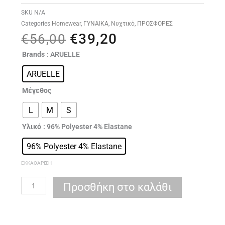
SKU
N/A
Categories
Homewear
,
ΓΥΝΑΙΚΑ
,
Νυχτικό
,
ΠΡΟΣΦΟΡΕΣ
€
39,20
Original
Η
€
56,00
price
τρέχουσα
ARUELLE
Brands
: ARUELLE
was:
τιμή
KLAUDIE
€56,00.
είναι:
ARUELLE
NIGHTDRESS
€39,20.
ποσότητα
Μέγεθος
L
M
S
Υλικό
: 96% Polyester 4% Elastane
96% Polyester 4% Elastane
ΕΚΚΑΘΆΡΙΣΗ
Προσθήκη στο καλάθι