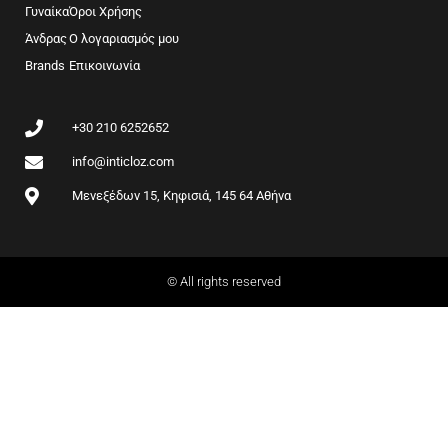
b
a
Γυναίκα
Όροι Χρήσης
o
g
Άνδρας
Ο λογαριασμός μου
o
r
Brands
k
Επικοινωνία
a
m
+30 210 6252652
info@inticloz.com
Μενεξέδων 15, Κηφισιά, 145 64 Αθήνα
© All rights reserved