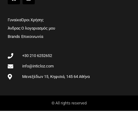
a
n
c
s
e
t
b
a
Γυναίκα
Όροι Χρήσης
o
g
Άνδρας
Ο λογαριασμός μου
o
r
Brands
k
Επικοινωνία
a
m
+30 210 6252652
info@inticloz.com
Μενεξέδων 15, Κηφισιά, 145 64 Αθήνα
© All rights reserved