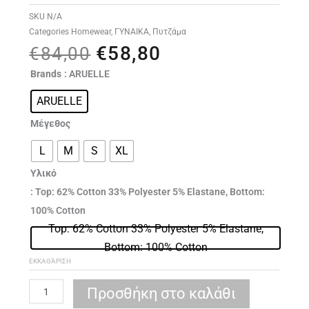
SKU
N/A
Categories
Homewear
,
ΓΥΝΑΙΚΑ
,
Πυτζάμα
€
58,80
Original
Η
€
84,00
price
τρέχουσα
ARUELLE
Brands
: ARUELLE
was:
τιμή
Lucie
€84,00.
είναι:
ARUELLE
pajama
€58,80.
long
Μέγεθος
ποσότητα
L
M
S
XL
Υλικό
: Top: 62% Cotton 33% Polyester 5% Elastane, Bottom:
100% Cotton
Top: 62% Cotton 33% Polyester 5% Elastane,
Bottom: 100% Cotton
ΕΚΚΑΘΆΡΙΣΗ
Προσθήκη στο καλάθι