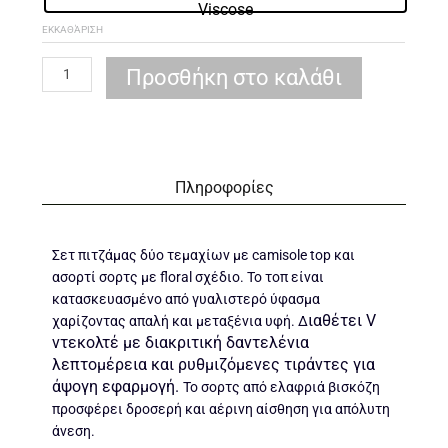
Viscose
ΕΚΚΑΘΆΡΙΣΗ
Προσθήκη στο καλάθι
Πληροφορίες
Σετ πιτζάμας δύο τεμαχίων με camisole top και
ασορτί σορτς με floral σχέδιο. Το τοπ είναι
κατασκευασμένο από γυαλιστερό ύφασμα
ιαθέτει V
χαρίζοντας απαλή και μεταξένια υφή. Δ
ντεκολτέ με διακριτική δαντελένια
λεπτομέρεια και ρυθμιζόμενες τιράντες για
άψογη εφαρμογή.
Το σορτς από ελαφριά βισκόζη
προσφέρει δροσερή και αέρινη αίσθηση για απόλυτη
άνεση.