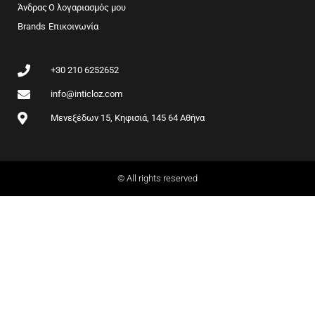
o
g
Άνδρας
Ο λογαριασμός μου
o
r
Brands
k
Επικοινωνία
a
m
+30 210 6252652
info@inticloz.com
Μενεξέδων 15, Κηφισιά, 145 64 Αθήνα
© All rights reserved