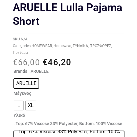
ARUELLE Lulla Pajama
Short
SKU
N/A
Categories
HOMEWEAR
,
Homewear
,
ΓΥΝΑΙΚΑ
,
ΠΡΟΣΦΟΡΕΣ
,
Πυτζάμα
€
46,20
Original
Η
€
66,00
price
τρέχουσα
ARUELLE
Brands
: ARUELLE
was:
τιμή
Lulla
€66,00.
είναι:
ARUELLE
pajama
€46,20.
short
Μέγεθος
ποσότητα
L
XL
Υλικό
: Top: 67% Viscose 33% Polyester, Bottom: 100% Viscose
Top: 67% Viscose 33% Polyester, Bottom: 100%