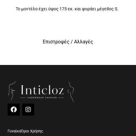
Το μοντέλο έχει ύψος 175 εκ. και φοράει μέγεθος S.
Επιστροφές / Αλλαγές
F
I
a
n
c
s
e
t
b
a
Γυναίκα
Όροι Χρήσης