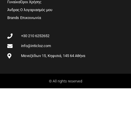
b
a
Γυναίκα
Όροι Χρήσης
o
g
Άνδρας
Ο λογαριασμός μου
o
r
Brands
k
Επικοινωνία
a
m
+30 210 6252652
info@inticloz.com
Μενεξέδων 15, Κηφισιά, 145 64 Αθήνα
© All rights reserved