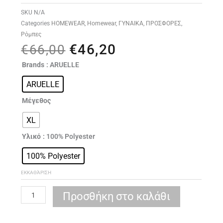
SKU
N/A
Categories
HOMEWEAR
,
Homewear
,
ΓΥΝΑΙΚΑ
,
ΠΡΟΣΦΟΡΕΣ
,
Ρόμπες
€
46,20
Original
Η
€
66,00
price
τρέχουσα
ARUELLE
Brands
: ARUELLE
was:
τιμή
Odette
€66,00.
είναι:
ARUELLE
bathrobe
€46,20.
ποσότητα
Μέγεθος
XL
Υλικό
: 100% Polyester
100% Polyester
ΕΚΚΑΘΆΡΙΣΗ
Προσθήκη στο καλάθι