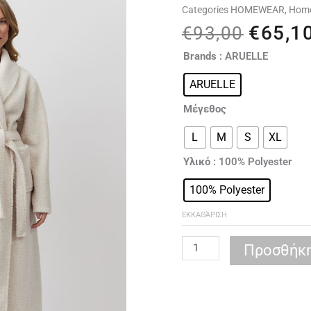
Categories
HOMEWEAR
,
Hom
€
65,1
Origina
€
93,00
price
ARUELLE
Brands
: ARUELLE
was:
Simone
€93,00
ARUELLE
bathrobe
ποσότητα
Μέγεθος
L
M
S
XL
Υλικό
: 100% Polyester
100% Polyester
ΕΚΚΑΘΆΡΙΣΗ
Προσθήκη