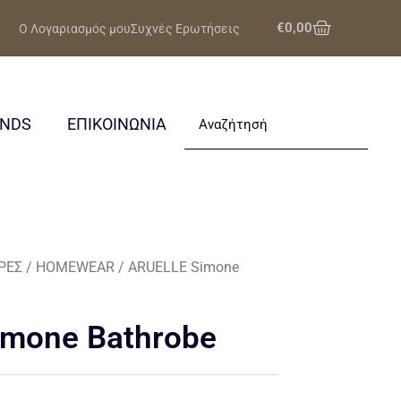
Cart
€
0,00
Ο Λογαριασμός μου
Συχνές Ερωτήσεις
Search
ANDS
ΕΠΙΚΟΙΝΩΝΙΑ
ΡΕΣ
/
HOMEWEAR
/ ARUELLE Simone
mone Bathrobe