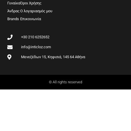
b
a
Γυναίκα
Όροι Χρήσης
o
g
Άνδρας
Ο λογαριασμός μου
o
r
Brands
k
Επικοινωνία
a
m
+30 210 6252652
info@inticloz.com
Μενεξέδων 15, Κηφισιά, 145 64 Αθήνα
© All rights reserved