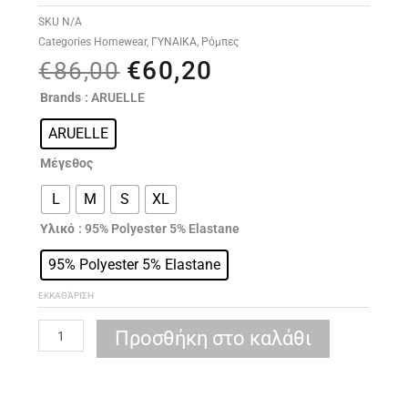
SKU
N/A
Categories
Homewear
,
ΓΥΝΑΙΚΑ
,
Ρόμπες
€
60,20
Original
Η
€
86,00
price
τρέχουσα
ARUELLE
Brands
: ARUELLE
was:
τιμή
Vea
€86,00.
είναι:
ARUELLE
bathrobe
€60,20.
ποσότητα
Μέγεθος
L
M
S
XL
Υλικό
: 95% Polyester 5% Elastane
95% Polyester 5% Elastane
ΕΚΚΑΘΆΡΙΣΗ
Προσθήκη στο καλάθι