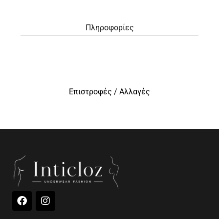
Πληροφορίες
Επιστροφές / Αλλαγές
F
I
a
n
c
s