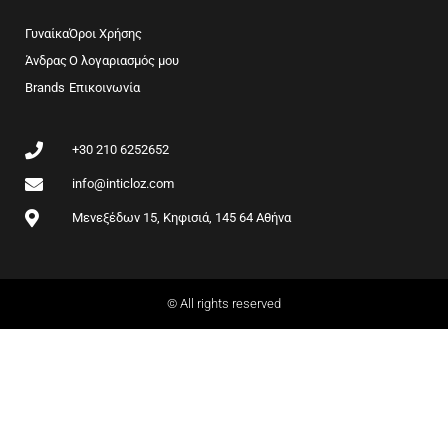
e
t
b
a
Γυναίκα
Όροι Χρήσης
o
g
Άνδρας
Ο λογαριασμός μου
o
r
Brands
k
Επικοινωνία
a
m
+30 210 6252652
info@inticloz.com
Μενεξέδων 15, Κηφισιά, 145 64 Αθήνα
© All rights reserved