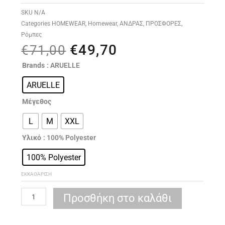
SKU
N/A
Categories
HOMEWEAR
,
Homewear
,
ΑΝΔΡΑΣ
,
ΠΡΟΣΦΟΡΕΣ
,
Ρόμπες
€
49,70
Original
Η
€
71,00
price
τρέχουσα
ARUELLE
Brands
: ARUELLE
was:
τιμή
WILLIAM
€71,00.
είναι:
ARUELLE
BATHROBE
€49,70.
BLACK
Μέγεθος
ποσότητα
L
M
XXL
Υλικό
: 100% Polyester
100% Polyester
ΕΚΚΑΘΆΡΙΣΗ
Προσθήκη στο καλάθι