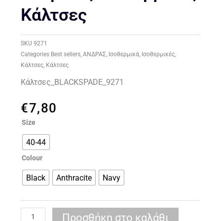
Κάλτσες
SKU
9271
Categories
Best sellers
,
ΑΝΔΡΑΣ
,
Ισοθερμικά
,
Ισοθερμικές
,
Κάλτσες
,
Κάλτσες
Κάλτσες_BLACKSPADE_9271
€
7,80
Blackspade
Size
9271
40-44
Ανδρικές
Ισοθερμικές
Colour
Κάλτσες
ποσότητα
Black
Anthracite
Navy
Προσθήκη στο καλάθι