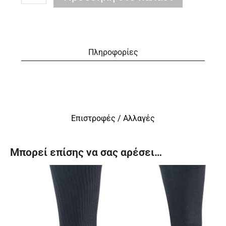
Πληροφορίες
Επιστροφές / Αλλαγές
Μπορεί επίσης να σας αρέσει…
Αυτό
Αυτό
το
το
προϊόν
προϊόν
έχει
έχει
πολλαπλές
πολλαπλές
παραλλαγές.
παραλλαγές.