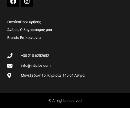
a
n
c
s
e
t
b
a
Γυναίκα
Όροι Χρήσης
o
g
Άνδρας
Ο λογαριασμός μου
o
r
Brands
k
Επικοινωνία
a
m
+30 210 6252652
info@inticloz.com
Μενεξέδων 15, Κηφισιά, 145 64 Αθήνα
© All rights reserved