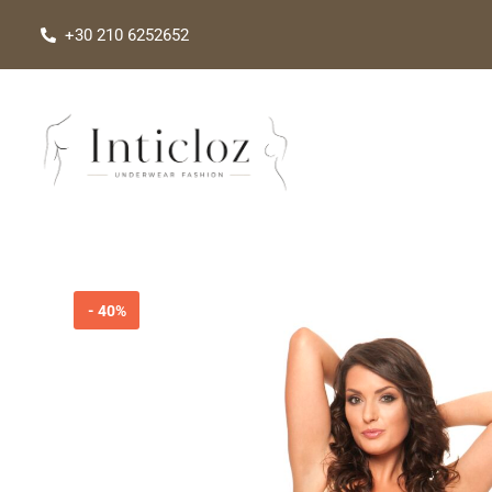
Μετάβαση
+30 210 6252652
στο
περιεχόμενο
-
40%
Προσφορά!