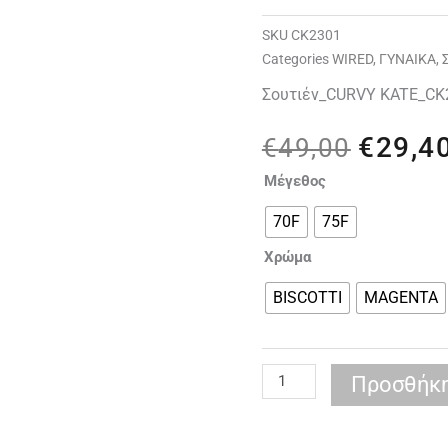
SKU
CK2301
Categories
WIRED
,
ΓΥΝΑΙΚΑ
,
Σουτιέν_CURVY KATE_CK
€
29,4
Origina
€
49,00
price
CURVY
Μέγεθος
was:
KATE
€49,00
70F
75F
CK2301
DREAMCATCHER
Χρώμα
Balcony
Bra
BISCOTTI
MAGENTA
ποσότητα
Προσθήκη