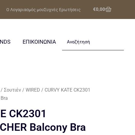
Cart
€
0,00
Ο Λογαριασμός μου
Συχνές Ερωτήσεις
Search
ANDS
ΕΠΙΚΟΙΝΩΝΙΑ
/
Σουτιέν
/
WIRED
/ CURVY KATE CK2301
Bra
E CK2301
HER Balcony Bra