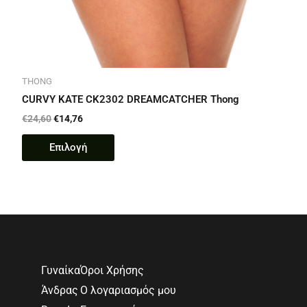
THONG
CURVY KATE CK2302 DREAMCATCHER Thong
€
24,60
€
14,76
Επιλογή
Γυναίκα
Όροι Χρήσης
Άνδρας
Ο λογαριασμός μου