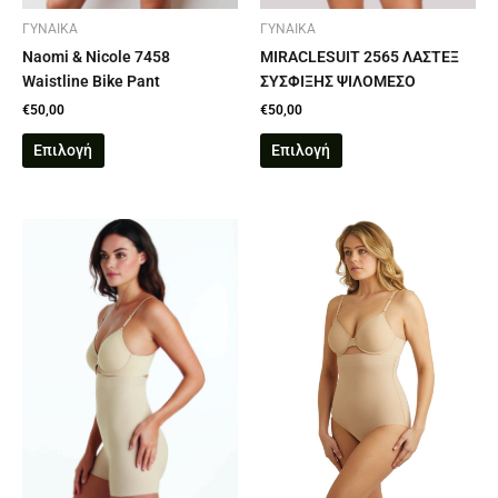
στη
στη
σελίδα
σελίδα
ΓΥΝΑΙΚΑ
ΓΥΝΑΙΚΑ
του
του
Naomi & Nicole 7458
MIRACLESUIT 2565 ΛΑΣΤΕΞ
προϊόντος
προϊόντος
Waistline Bike Pant
ΣΥΣΦΙΞΗΣ ΨΙΛΟΜΕΣΟ
€
50,00
€
50,00
Επιλογή
Επιλογή
Αυτό
Αυτό
το
το
προϊόν
προϊόν
έχει
έχει
πολλαπλές
πολλαπλές
παραλλαγές.
παραλλαγές.
Οι
Οι
επιλογές
επιλογές
μπορούν
μπορούν
να
να
επιλεγούν
επιλεγούν