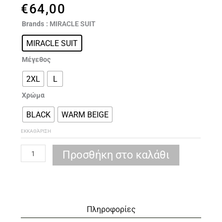
€
64,00
MIRACLESUIT
Brands
: MIRACLE SUIT
2569
MIRACLE SUIT
ΛΑΣΤΕΞ
ΣΜΙΛΕΥΣΗΣ
Μέγεθος
ΜΗΡΩΝ
&
2XL
L
ΓΛΟΥΤΩΝ
Χρώμα
ποσότητα
BLACK
WARM BEIGE
ΕΚΚΑΘΆΡΙΣΗ
Προσθήκη στο καλάθι
Πληροφορίες