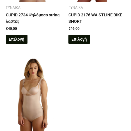
στη
στη
σελίδα
σελίδα
ΓΥΝΑΙΚΑ
ΓΥΝΑΙΚΑ
του
του
CUPID 2734 Ψηλόμεσο string
CUPID 2176 WAISTLINE BIKE
προϊόντος
προϊόντος
λαστέξ
SHORT
€
40,00
€
46,00
Επιλογή
Επιλογή
Αυτό
το
προϊόν
έχει
πολλαπλές
παραλλαγές.
Οι
επιλογές
μπορούν
να
επιλεγούν