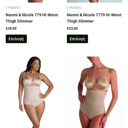
στη
στη
σελίδα
σελίδα
ΓΥΝΑΙΚΑ
ΓΥΝΑΙΚΑ
του
του
Naomi & Nicole 779 Hi-Waist
Naomi & Nicole 7779 Hi-Waist
προϊόντος
προϊόντος
Thigh Slimmer
Thigh Slimmer
€
39,00
€
53,00
Επιλογή
Επιλογή
Αυτό
Αυτό
το
το
προϊόν
προϊόν
έχει
έχει
πολλαπλές
πολλαπλές
παραλλαγές.
παραλλαγές.
Οι
Οι
επιλογές
επιλογές
μπορούν
μπορούν
να
να
επιλεγούν
επιλεγούν