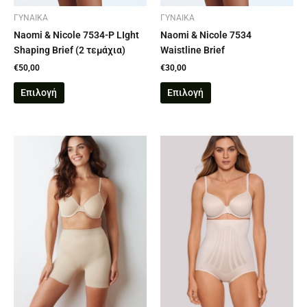
στη
στη
σελίδα
σελίδα
ΓΥΝΑΙΚΑ
ΓΥΝΑΙΚΑ
του
του
Naomi & Nicole 7534-P LIght
Naomi & Nicole 7534
προϊόντος
προϊόντος
Shaping Brief (2 τεμάχια)
Waistline Brief
€
50,00
€
30,00
Επιλογή
Επιλογή
Αυτό
Αυτό
το
το
προϊόν
προϊόν
έχει
έχει
πολλαπλές
πολλαπλές
παραλλαγές.
παραλλαγές.
Οι
Οι
επιλογές
επιλογές
μπορούν
μπορούν
να
να
επιλεγούν
επιλεγούν