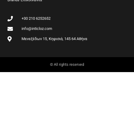
k
a
m
+30 210 6252652
info@inticloz.com
Μενεξέδων 15, Κηφισιά, 145 64 Αθήνα
© All rights reserved