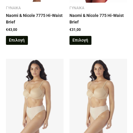
στη
στη
σελίδα
σελίδα
ΓΥΝΑΙΚΑ
ΓΥΝΑΙΚΑ
του
του
Naomi & Nicole 7775 Hi-Waist
Naomi & Nicole 775 Hi-Waist
προϊόντος
προϊόντος
Brief
Brief
€
43,00
€
31,00
Επιλογή
Επιλογή
Αυτό
Αυτό
το
το
προϊόν
προϊόν
έχει
έχει
πολλαπλές
πολλαπλές
παραλλαγές.
παραλλαγές.
Οι
Οι
επιλογές
επιλογές
μπορούν
μπορούν
να
να
επιλεγούν
επιλεγούν