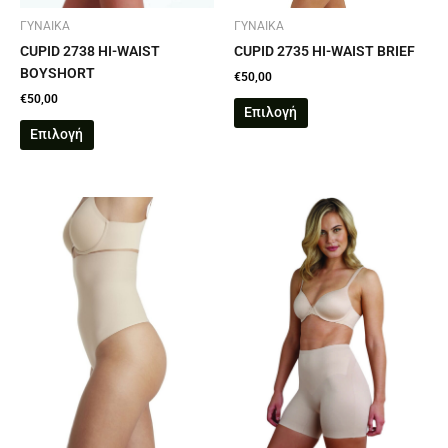
στη
στη
σελίδα
σελίδα
ΓΥΝΑΙΚΑ
ΓΥΝΑΙΚΑ
του
του
CUPID 2735 HI-WAIST BRIEF
CUPID 2738 HI-WAIST
προϊόντος
προϊόντος
BOYSHORT
€
50,00
€
50,00
Επιλογή
Επιλογή
Αυτό
Αυτό
το
το
προϊόν
προϊόν
έχει
έχει
πολλαπλές
πολλαπλές
παραλλαγές.
παραλλαγές.
Οι
Οι
επιλογές
επιλογές
μπορούν
μπορούν
να
να
επιλεγούν
επιλεγούν