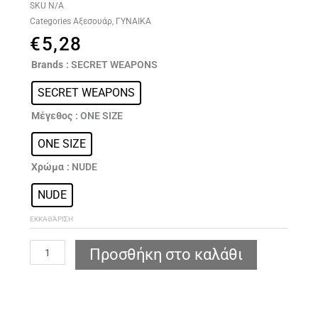
SKU
N/A
Categories
Αξεσουάρ
,
ΓΥΝΑΙΚΑ
€
5,28
SECRET
Brands
: SECRET WEAPONS
WEAPONS
SECRET WEAPONS
SW043
ΚΑΛΥΜΜΑΤΑ
Μέγεθος
: ONE SIZE
ΘΗΛΗΣ
ΜΙΑΣ
ONE SIZE
ΧΡΗΣΗΣ
Χρώμα
: NUDE
(3
ΖΕΥΓΑΡΙΑ)
NUDE
ποσότητα
ΕΚΚΑΘΆΡΙΣΗ
Προσθήκη στο καλάθι