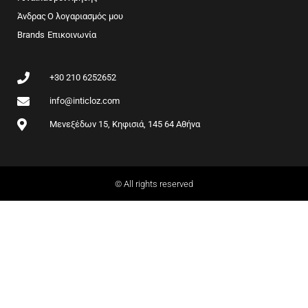
o
g
Άνδρας
Ο λογαριασμός μου
o
r
Brands
k
Επικοινωνία
a
m
+30 210 6252652
info@inticloz.com
Μενεξέδων 15, Κηφισιά, 145 64 Αθήνα
© All rights reserved