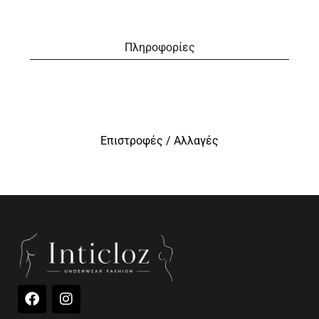
Πληροφορίες
Επιστροφές / Αλλαγές
F
I
a
n