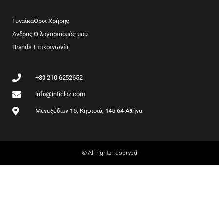
c
s
e
t
b
a
Γυναίκα
Όροι Χρήσης
o
g
Άνδρας
Ο λογαριασμός μου
o
r
Brands
k
Επικοινωνία
a
m
+30 210 6252652
info@inticloz.com
Μενεξέδων 15, Κηφισιά, 145 64 Αθήνα
© All rights reserved