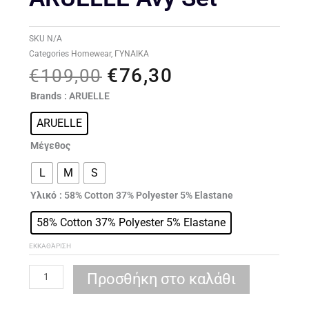
SKU
N/A
Categories
Homewear
,
ΓΥΝΑΙΚΑ
€
76,30
Original
Η
€
109,00
price
τρέχουσα
ARUELLE
Brands
: ARUELLE
was:
τιμή
Avy
€109,00.
είναι:
ARUELLE
set
€76,30.
ποσότητα
Μέγεθος
L
M
S
Υλικό
: 58% Cotton 37% Polyester 5% Elastane
58% Cotton 37% Polyester 5% Elastane
ΕΚΚΑΘΆΡΙΣΗ
Προσθήκη στο καλάθι