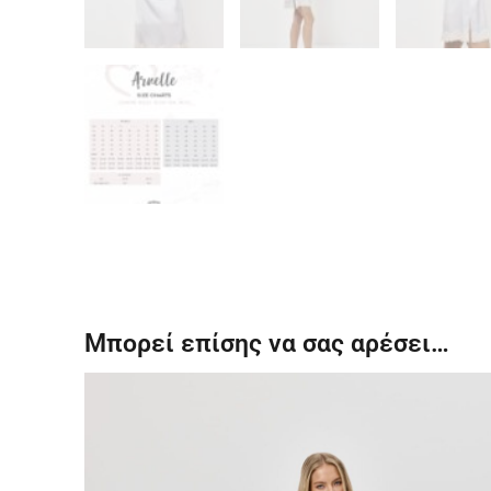
Μπορεί επίσης να σας αρέσει…
Αυτό
το
προϊόν
έχει
πολλαπλές