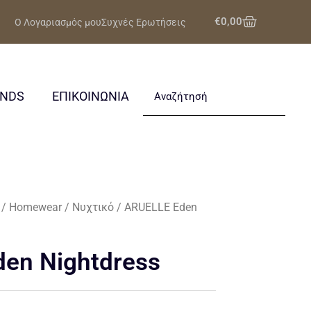
Cart
€
0,00
Ο Λογαριασμός μου
Συχνές Ερωτήσεις
Search
ANDS
ΕΠΙΚΟΙΝΩΝΙΑ
/
Homewear
/
Νυχτικό
/ ARUELLE Eden
en Nightdress