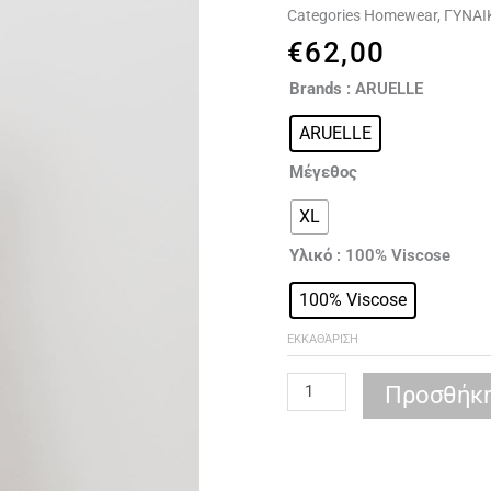
Categories
Homewear
,
ΓΥΝΑΙ
€
62,00
ARUELLE
Brands
: ARUELLE
Eden
ARUELLE
nightdress
ποσότητα
Μέγεθος
XL
Υλικό
: 100% Viscose
100% Viscose
ΕΚΚΑΘΆΡΙΣΗ
Προσθήκη